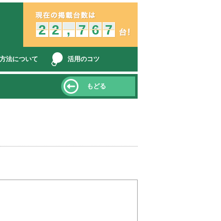
中古車販売店とみんなをつなぐ、オークション車両検索、コミュニケ
2
1
2
2
1
2
,
,
7
6
7
6
5
6
7
6
7
方法について
活用のコツ
もどる