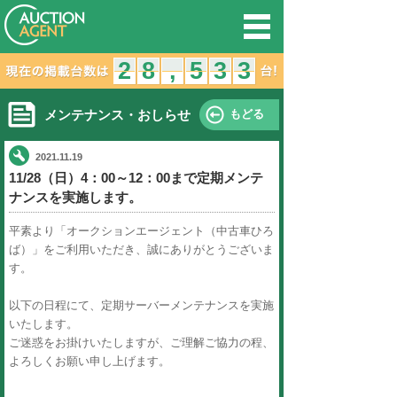
オークション
2
1
2
8
7
8
,
,
メンテナンス・おしらせ
2021.11.19
11/28（日）4：00～12：00
ナンスを実施します。