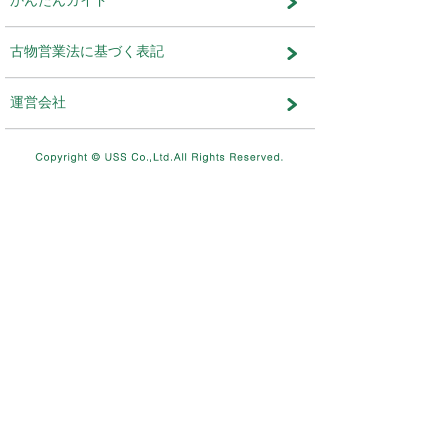
運営会社：株式会社ユー・エス・エ
ット事業部
メンテナンス・おしらせ
メンテナンス
2026.08.03
NEW
8/11（火）10：00～8/12（水）
テムメンテナンスを実施します。
メンテナンス
2026.07.17
7/26（日）4：00～12：00ま