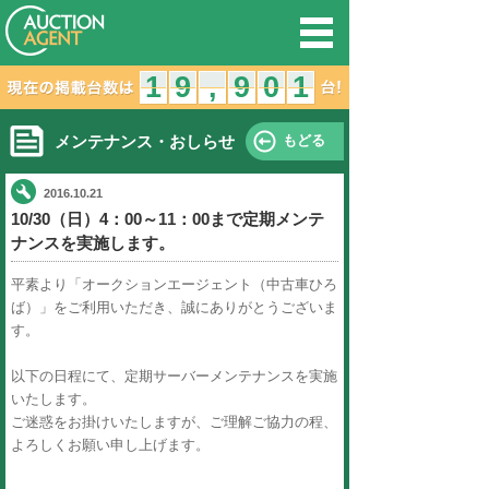
オークション
1
1
9
8
9
,
,
メンテナンス・おしらせ
2016.10.21
10/30（日）4：00～11：00
ナンスを実施します。