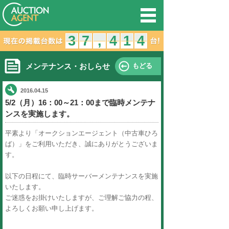
オークション
3
2
3
7
6
7
,
,
メンテナンス・おしらせ
2016.04.15
5/2（月）16：00～21：00ま
ンスを実施します。