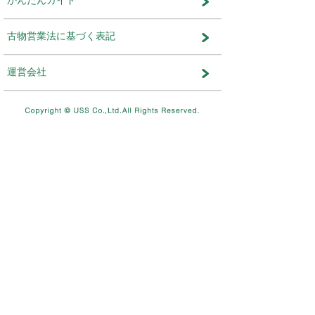
運営会社：株式会社ユー・エス・エ
ット事業部
メンテナンス・おしらせ
メンテナンス
2026.08.03
NEW
8/11（火）10：00～8/12（水）
テムメンテナンスを実施します。
メンテナンス
2026.07.17
7/26（日）4：00～12：00ま