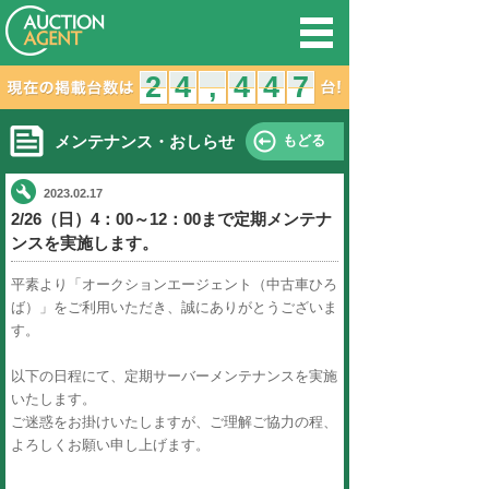
オークション
2
1
2
4
3
4
,
,
メンテナンス・おしらせ
2023.02.17
2/26（日）4：00～12：00ま
ンスを実施します。