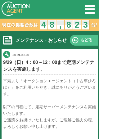
オークション
4
3
4
8
7
8
,
,
メンテナンス・おしらせ
2019.09.20
9/29（日）4：00～12：00ま
ンスを実施します。