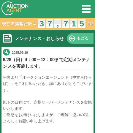
オークション
3
2
3
7
6
7
,
,
メンテナンス・おしらせ
2025.09.19
9/28（日）4：00～12：00ま
ンスを実施します。