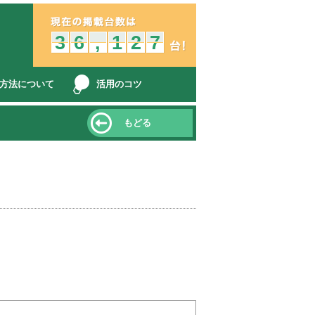
中古車販売店とみんなをつなぐ、オークション車両検索、コミュニケ
3
2
3
6
5
6
,
,
1
1
2
1
2
7
6
7
方法について
活用のコツ
もどる