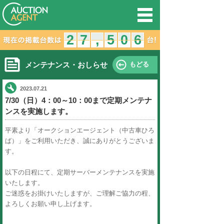
オークション
2
1
2
7
6
7
,
,
メンテナンス・おしらせ
2023.07.21
7/30（日）4：00～10：00ま
ンスを実施します。