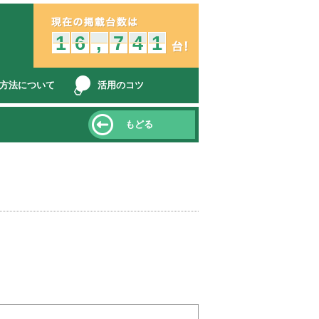
中古車販売店とみんなをつなぐ、オークション車両検索、コミュニケ
1
1
6
5
6
,
,
7
6
7
4
3
4
1
1
方法について
活用のコツ
もどる