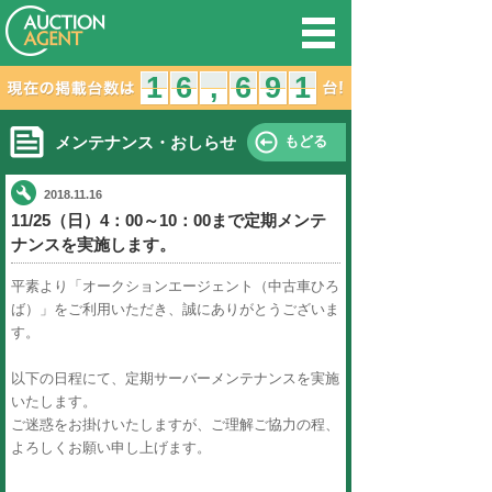
オークション
1
1
6
5
6
,
,
メンテナンス・おしらせ
2018.11.16
11/25（日）4：00～10：00
ナンスを実施します。