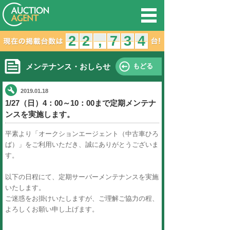
オークション
2
1
2
2
1
2
,
,
メンテナンス・おしらせ
2019.01.18
1/27（日）4：00～10：00ま
ンスを実施します。