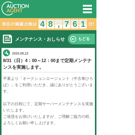
オークション
4
3
4
8
7
8
,
,
メンテナンス・おしらせ
2025.08.22
8/31（日）4：00～12：00ま
ンスを実施します。