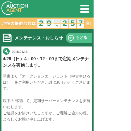
オークション
2
1
2
9
8
9
,
,
メンテナンス・おしらせ
2018.04.13
4/29（日）4：00～12：00ま
ンスを実施します。