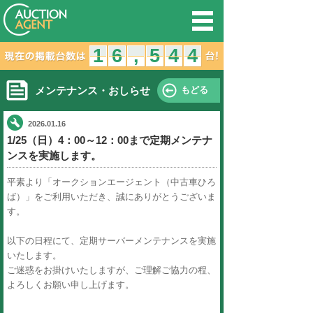
オークション
1
1
6
5
6
,
,
メンテナンス・おしらせ
2026.01.16
1/25（日）4：00～12：00ま
ンスを実施します。