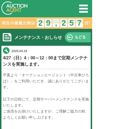
オークション
2
1
2
9
8
9
,
,
メンテナンス・おしらせ
2025.04.18
4/27（日）4：00～12：00ま
ンスを実施します。