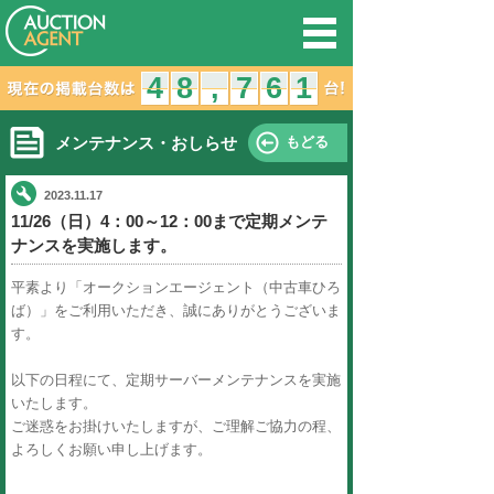
オークション
4
3
4
8
7
8
,
,
メンテナンス・おしらせ
2023.11.17
11/26（日）4：00～12：00
ナンスを実施します。