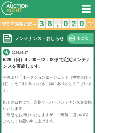
オークション
3
2
3
8
7
8
,
,
メンテナンス・おしらせ
2024.05.17
5/26（日）4：00～12：00ま
ンスを実施します。