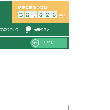
中古車販売店とみんなをつなぐ、オークション車両検索、コミュニケ
3
2
3
8
7
8
,
,
0
9
0
2
1
2
0
9
0
方法について
活用のコツ
もどる