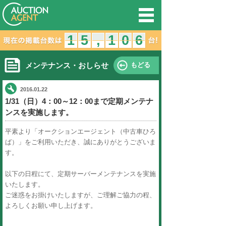
オークション
1
1
5
4
5
,
,
メンテナンス・おしらせ
2016.01.22
1/31（日）4：00～12：00ま
ンスを実施します。