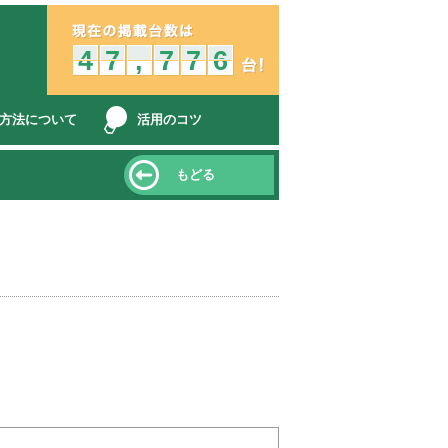
中古車販売店とみんなをつなぐ、オークション車両検索、コミュニケ
4
3
4
7
6
7
,
,
7
6
7
7
6
7
6
5
6
方法について
活用のコツ
もどる